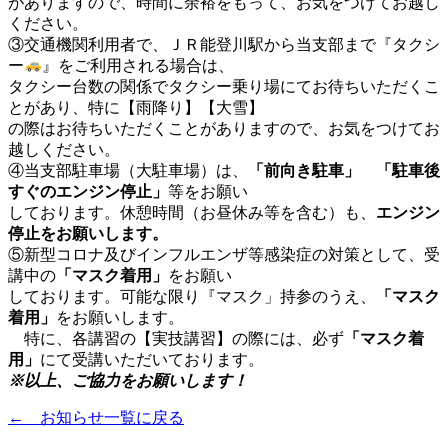
がありますので、時間に余裕をもって、お気をつけてお越し
ください。
③交通機関利用者で、ＪＲ能登川駅から当支部まで『タクシ
ー
』をご利用される場合は、
タクシー台数の関係でタクシー乗り場にてお待ちいただくこ
とがあり、特に【雨降り】【大雪】
の際はお待ちいただくことがありますので、お気をつけてお
越しください。
④当支部駐車場（大駐車場）は、
「前向き駐車」 「駐車後
すぐのエンジン停止」
等をお願い
しております。休憩時間（お昼休み等を含む）も、
エンジン
停止をお願いします。
⑤新型コロナ及びインフルエンザ等感染症の対策として、受
講中の
「マスク着用」
をお願い
しております。可能な限り『マスク」持参のうえ、
「マスク
着用」
をお願いします。
特に、各講習の【実技講習】の際には、必ず
「マスク着
用」
にて受講いただいております。
※以上、ご協力をお願いします！
← お知らせ一覧に戻る