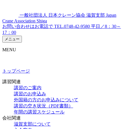
Skip
to
content
一般社団法人
日本クレーン協会 滋賀支部
Japan
Crane Association Shiga
お問い合わせはお電話で
TEL.
0748-42-9580
平日／8：30～
17：00
メニュー
MENU
トップページ
講習関連
講習のご案内
講習のお申込み
外国籍の方のお申込みについて
講習の空き状況（PDF書類）
年間の講習スケジュール
会社関連
滋賀支部について